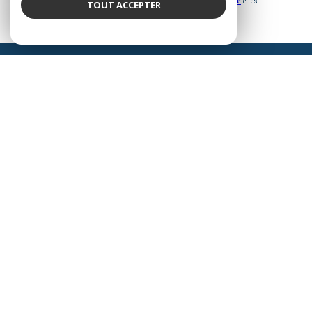
Ce site est protégé par reCAPTCHA, les
Politiques de Confidentialité
et es
TOUT ACCEPTER
Conditions d'utilisation
de Google s'appliquent.
Espace
PROPRIÉTAIRE
Se connecter
Nous
ADHÉRONS
© 2026 | TOUS DROITS RÉSERVÉS | TRADUCTION POWERED BY GOOGLE |