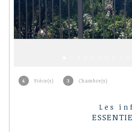
4
Pièce(s)
3
Chambre(s)
Les in
ESSENTI