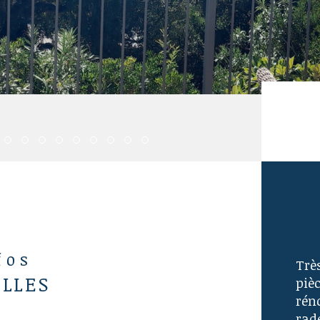
fos
Trè
ELLES
piè
réno
rad