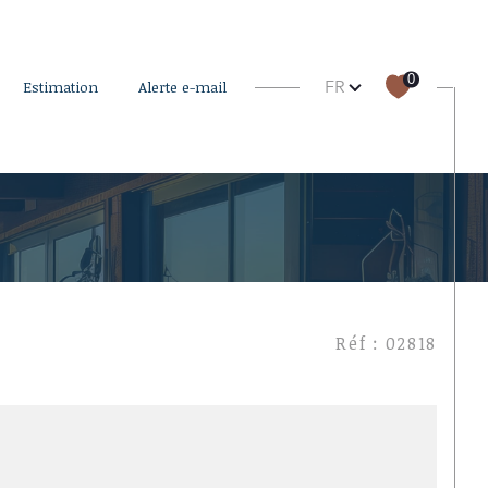
Langue
0
FR
estimation
alerte e-mail
filtrer
Réinitialiser les filtres
Réf : 02818