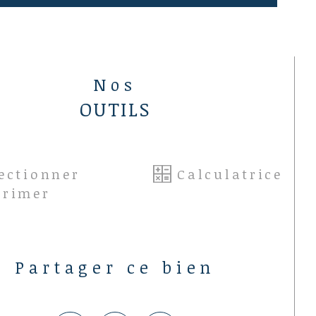
quels ce bien peut être exposé sont 
onibles sur le site : 
.georisques.gouv.fr
Nos
OUTILS
ectionner
Calculatrice
primer
Partager ce bien