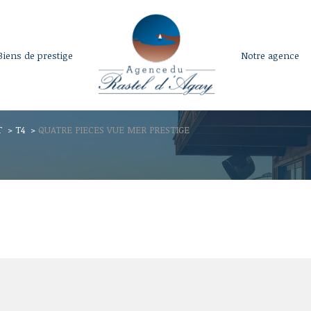
biens de prestige
notre agence
voir les
1
annonces
T
T4
QUATRE PIECES VUE MER PRESTIGE
uer
Estimer
LOCALISATION
1
BUDGET
isonnier
4 Pièces