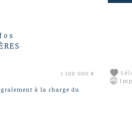
aux
disp
www
nfos
ÈRES
Sél
1 100 000 €
Im
égralement à la charge du