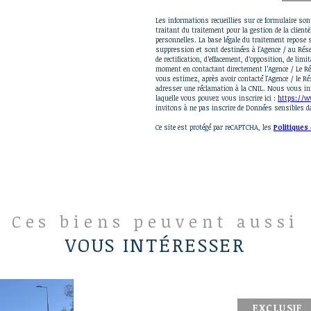
Les informations recueillies sur ce formulaire so
traitant du traitement pour la gestion de la clien
personnelles. La base légale du traitement repose s
suppression et sont destinées à l'Agence / au Rése
de rectification, d’effacement, d’opposition, de li
moment en contactant directement l’Agence / Le Ré
vous estimez, après avoir contacté l'Agence / le R
adresser une réclamation à la CNIL. Nous vous info
laquelle vous pouvez vous inscrire ici :
https://ww
invitons à ne pas inscrire de Données sensibles da
Ce site est protégé par reCAPTCHA, les
Politiques 
Ces biens peuvent aussi
VOUS INTÉRESSER
EXCLUSIF