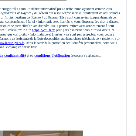
nt enregistrées dans un fichier informatisé par La Boite Immo agissant comme Sous-
tèle/prospects de l'Agence / du Réseau qui reste Responsable du Traitement de vos Données
ur l'intérêt légitime de l'Agence / du Réseau. Elles sont conservées jusqu'à demande de
au. Conformément à la loi « informatique et libertés », vous disposez des droits d’accès,
mitation et de portabilité de vos données. Vous pouvez retirer votre consentement à tout
seau. Consultez le site
https://cnil.fr/fr
pour plus d’informations sur vos droits. Si
éseau, que vos droits « Informatique et Libertés » ne sont pas respectés, vous pouvez
rmons de l’existence de la liste d'opposition au démarchage téléphonique « Bloctel », sur
w.bloctel.gouv.fr
. Dans le cadre de la protection des Données personnelles, nous vous
ns le champ de saisie libre.
de Confidentialité
et es
Conditions d'utilisation
de Google s'appliquent.