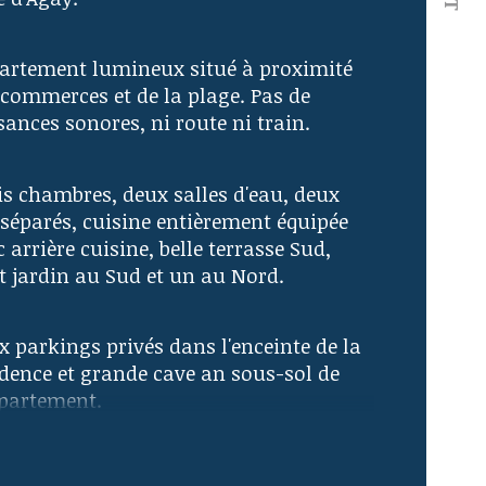
istiques
Valeurs
mbre de chambre(s)
artement lumineux situé à proximité 
 commerces et de la plage. Pas de 
mbre de pièces
sances sonores, ni route ni train.
censeur
is chambres, deux salles d'eau, deux 
séparés, cuisine entièrement équipée 
e
 arrière cuisine, belle terrasse Sud, 
it jardin au Sud et un au Nord.
x parkings privés dans l'enceinte de la 
idence et grande cave an sous-sol de 
ppartement.
 informations sur les éventuels risques 