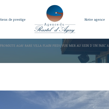
biens de prestige
notre agence
voir les
1
annonces
PROMXITE AGAY RARE VILLA PLAIN PIEDS VUE MER AU SEIN D UN PARC 
uer
Estimer
LOCALISATION
1
BUDGET
isonnier
Pièces