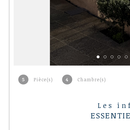
5
Pièce(s)
4
Chambre(s)
Les in
ESSENTI