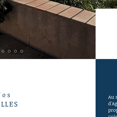
fos
Au 
ELLES
d'Ag
pro
cuis