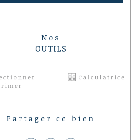
 informations sur les éventuels risques 
quels ce bien peut être exposé sont 
onibles sur le site : 
.georisques.gouv.fr
Nos
OUTILS
ectionner
Calculatrice
primer
Partager ce bien