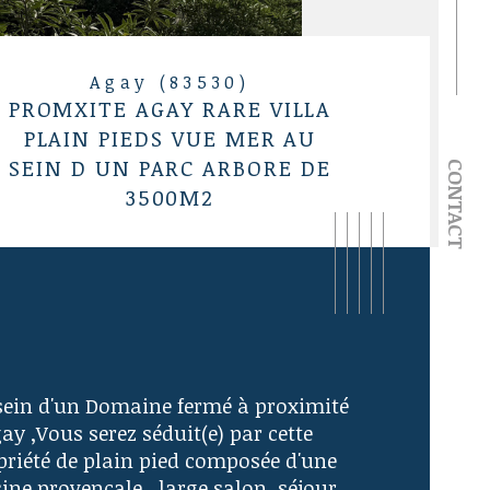
Agay (83530)
PROMXITE AGAY RARE VILLA
PLAIN PIEDS VUE MER AU
SEIN D UN PARC ARBORE DE
CONTACT
3500M2
sein d'un Domaine fermé à proximité 
ay ,Vous serez séduit(e) par cette 
priété de plain pied composée d'une 
ine provençale , large salon, séjour 