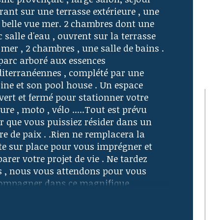
rant sur une terrasse extérieure , une 
istiques
Valeurs
mbre de pièces
s belle vue mer. 2 chambres dont une 
 salle d'eau , ouvrent sur la terrasse 
mer , 2 chambres , une salle de bains . 
mbre de niveaux
parc arboré aux essences 
iterranéennes , complété par une 
e
cine et son pool house . Un espace 
vert et fermé pour stationner votre 
de salle d'eau
ure , moto , vélo .....Tout est prévu 
r que vous puissiez résider dans un 
e de paix . .Rien ne remplacera la 
ite sur place pour vous imprégner et 
arer votre projet de vie . Ne tardez 
s , nous vous attendons pour vous 
ompagner dans ce magnifique 
ironnement.