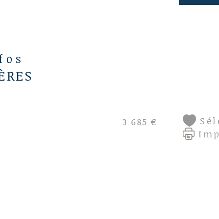
Les
aux
disp
www
nfos
ÈRES
Sél
3 685 €
Im