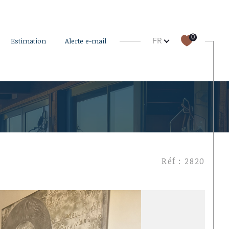
Langue
0
FR
estimation
alerte e-mail
filtrer
Réinitialiser les filtres
Réf : 2820