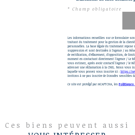
* Champ obligatoire
Les informations recueillies sur ce formulaire so
traitant du traitement pour la gestion de la clien
personnelles. La base légale du traitement repose s
suppression et sont destinées à l'Agence / au Rése
de rectification, d’effacement, d’opposition, de li
moment en contactant directement l’Agence / Le Ré
vous estimez, après avoir contacté l'Agence / le R
adresser une réclamation à la CNIL. Nous vous info
laquelle vous pouvez vous inscrire ici :
https://ww
invitons à ne pas inscrire de Données sensibles da
Ce site est protégé par reCAPTCHA, les
Politiques 
Ces biens peuvent aussi