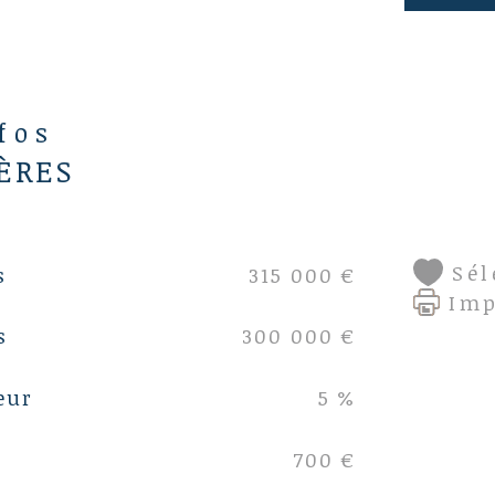
nfos
ÈRES
Sél
s
315 000 €
Im
s
300 000 €
eur
5 %
700 €