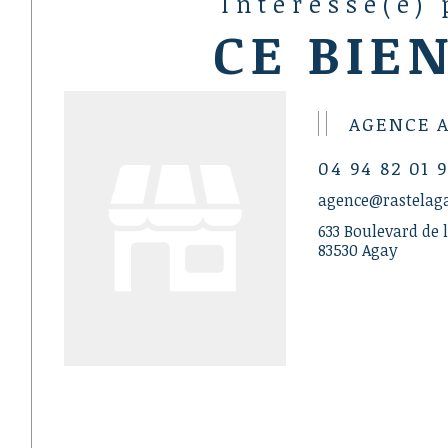
Intéressé(e)
CE BIEN
AGENCE 
04 94 82 01 
agence@rastelag
633 Boulevard de l
83530 Agay