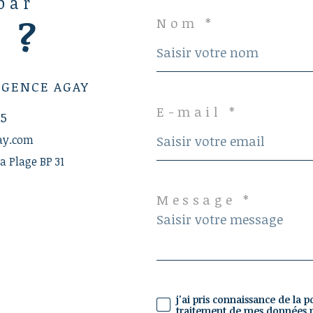
 par
 ?
Nom *
AGENCE AGAY
E-mail *
95
ay.com
a Plage BP 31
Message *
j'ai pris connaissance de la p
traitement de mes données p