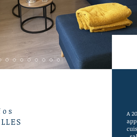
fos
A 2
ELLES
app
cuis
, sa