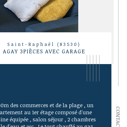
Saint-Raphaël (83530)
AGAY 3PIÈCES AVEC GARAGE
00m des commerces et de la plage , un 
CONTACT
artement au 1er étage composé d'une 
ine équipée , salon séjour , 2 chambres 
lle d'eau et wc . Le tout chauffé au gaz 