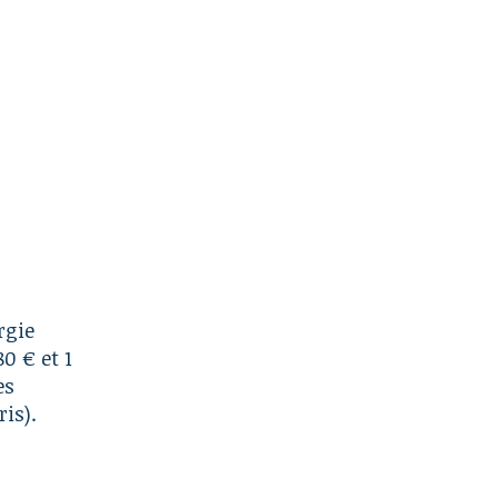
rgie
0 € et 1
es
is).