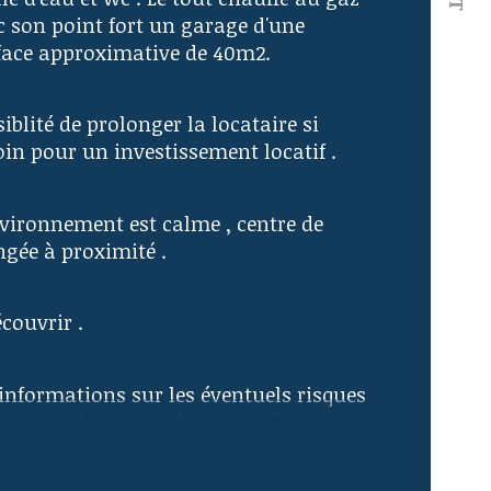
c son point fort un garage d'une 
istiques
Valeurs
mbre de pièces
face approximative de 40m2.
age
iblité de prolonger la locataire si 
oin pour un investissement locatif .
censeur
nvironnement est calme , centre de 
e
ngée à proximité .
couvrir .
 informations sur les éventuels risques 
quels ce bien peut être exposé sont 
onibles sur le site : 
.georisques.gouv.fr