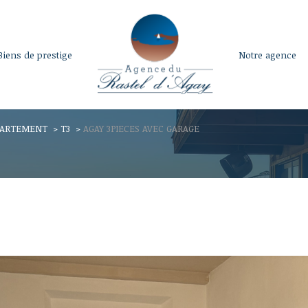
biens de prestige
notre agence
voir les
6
annonces
PARTEMENT
T3
AGAY 3PIECES AVEC GARAGE
uer
Estimer
LOCALISATION
1
BUDGET
isonnier
Pièces