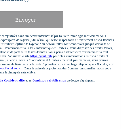
Envoyer
nt enregistrées dans un fichier informatisé par La Boite Immo agissant comme Sous-
tèle/prospects de l'Agence / du Réseau qui reste Responsable du Traitement de vos Données
ur l'intérêt légitime de l'Agence / du Réseau. Elles sont conservées jusqu'à demande de
au. Conformément à la loi « informatique et libertés », vous disposez des droits d’accès,
mitation et de portabilité de vos données. Vous pouvez retirer votre consentement à tout
seau. Consultez le site
https://cnil.fr/fr
pour plus d’informations sur vos droits. Si
éseau, que vos droits « Informatique et Libertés » ne sont pas respectés, vous pouvez
rmons de l’existence de la liste d'opposition au démarchage téléphonique « Bloctel », sur
w.bloctel.gouv.fr
. Dans le cadre de la protection des Données personnelles, nous vous
ns le champ de saisie libre.
de Confidentialité
et es
Conditions d'utilisation
de Google s'appliquent.