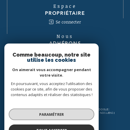
Espace
PROPRIÉTAIRE
Se connecter
Nous
ADHÉRONS
Comme beaucoup, notre site
utilise les cookies
On aimerait vous accompagner pendant
votre visite.
En poursuivant, vous acceptez l'utilisation des
cookies par ce site, afin de vous proposer des
contenus adaptés et réaliser des statistiques !
© 2026 | TOUS DROITS RÉSERVÉS | TRADUCTION POWERED BY GOOGLE |
NOS HONORAIRES
PLAN DU SITE
MENTIONS LÉGALES
ADMIN
NOS LIENS
PARAMÉTRER
POLITIQUE RGPD
COOKIES