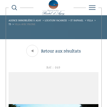
AGENCE IMMOBILIÈRE À AGAY
LOCATION VACANCES
ST RAPHAEL
VILLA
T5
VILLA AVEC PISCINE
Retour aux résultats
Réf : 069